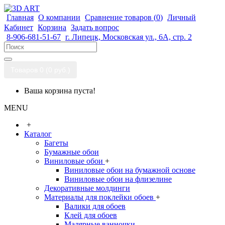
Главная
О компании
Сравнение товаров (
0
)
Личный
Кабинет
Корзина
Задать вопрос
8-906-681-51-67
г. Липецк, Московская ул., 6А, стр. 2
Товаров 0 (0 руб.)
Ваша корзина пуста!
MENU
+
Каталог
Багеты
Бумажные обои
Виниловые обои
+
Виниловые обои на бумажной основе
Виниловые обои на флизелине
Декоративные молдинги
Материалы для поклейки обоев
+
Валики для обоев
Клей для обоев
Малярные ванночки