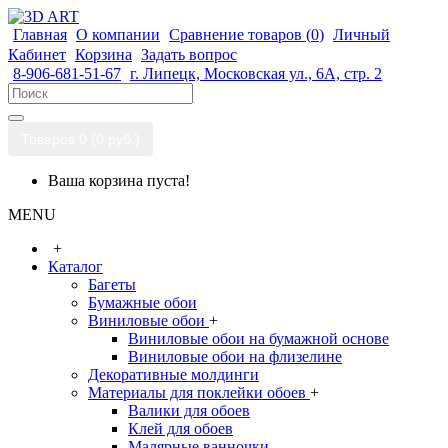
Главная
О компании
Сравнение товаров (
0
)
Личный
Кабинет
Корзина
Задать вопрос
8-906-681-51-67
г. Липецк, Московская ул., 6А, стр. 2
Товаров 0 (0 руб.)
Ваша корзина пуста!
MENU
+
Каталог
Багеты
Бумажные обои
Виниловые обои
+
Виниловые обои на бумажной основе
Виниловые обои на флизелине
Декоративные молдинги
Материалы для поклейки обоев
+
Валики для обоев
Клей для обоев
Малярные ванночки